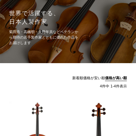
世界で活躍する、
日本人製作家
菊田浩・高橋明・天野年員などベテランか
ら期待の若手製作家とともに優れた作品を
お届けします
新着順
価格が安い順
価格が高い順
4
件中
1
-
4
件表示