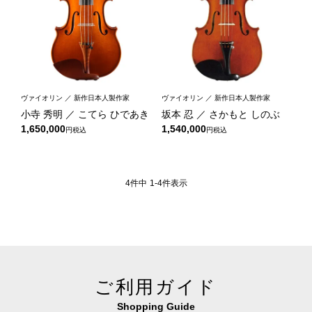
ヴァイオリン ／ 新作日本人製作家
ヴァイオリン ／ 新作日本人製作家
小寺 秀明 ／ こてら ひであき
坂本 忍 ／ さかもと しのぶ
1,650,000
1,540,000
税込
税込
4
件中
1
-
4
件表示
ご利用ガイド
Shopping Guide