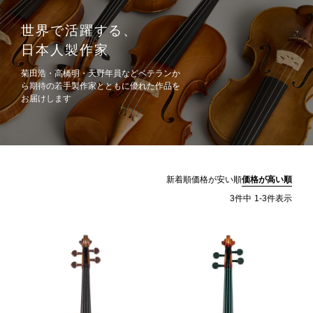
世界で活躍する、
日本人製作家
菊田浩・高橋明・天野年員などベテランか
ら期待の若手製作家とともに優れた作品を
お届けします
新着順
価格が安い順
価格が高い順
3
件中
1
-
3
件表示