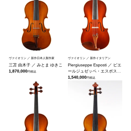
ヴァイオリン ／ 新作日本人製作家
ヴァイオリン ／ 新作イタリアン
三苫 由木子 ／ みとま ゆきこ
Piergiuseppe Esposti ／ ピエ
1,870,000
ールジュゼッペ・エスポステ
税込
ィ
1,540,000
税込