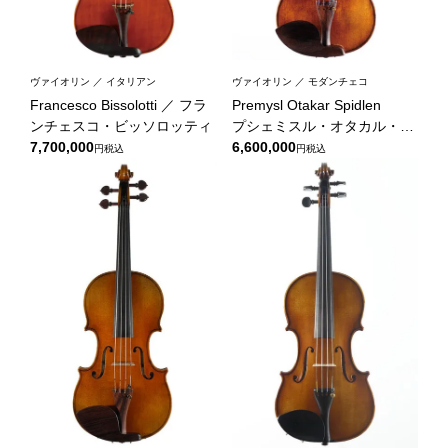
ヴァイオリン ／ イタリアン
ヴァイオリン ／ モダンチェコ
Francesco Bissolotti ／ フラ
Premysl Otakar Spidlen
ンチェスコ・ビッソロッティ
プシェミスル・オタカル・シ
7,700,000
ュピードレン
6,600,000
税込
税込