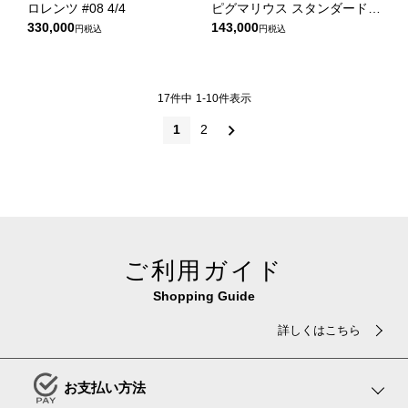
ロレンツ #08 4/4
ピグマリウス スタンダード
330,000
VL100 4/4
143,000
税込
税込
17
件中
1
-
10
件表示
1
2
ご利用ガイド
Shopping Guide
詳しくはこちら
お支払い方法