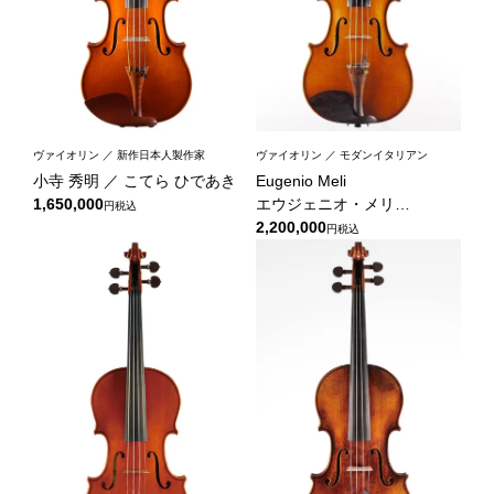
ヴァイオリン ／ 新作日本人製作家
ヴァイオリン ／ モダンイタリアン
小寺 秀明 ／ こてら ひであき
Eugenio Meli
1,650,000
エウジェニオ・メリ
税込
Violin 1985
2,200,000
税込