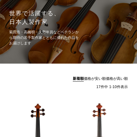
世界で活躍する、
日本人製作家
菊田浩・高橋明・天野年員などベテランか
ら期待の若手製作家とともに優れた作品を
お届けします
新着順
価格が安い順
価格が高い順
17
件中
1
-
10
件表示