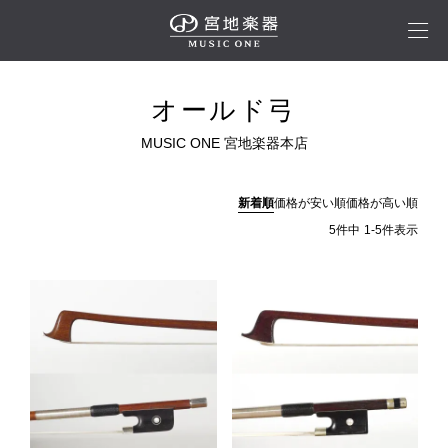
オールド弓
新着順
価格が安い順
価格が高い順
5
件中
1
-
5
件表示