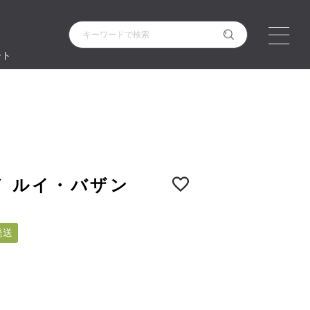
ート
n ／ ルイ・バザン
発送