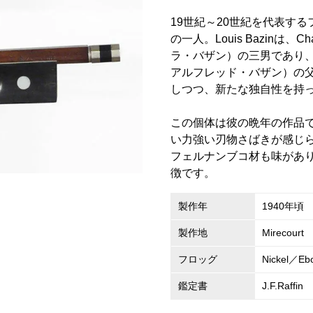
19世紀～20世紀を代表する
の一人。Louis Bazinは、Cha
ラ・バザン）の三男であり、Char
アルフレッド・バザン）の
しつつ、新たな独自性を持
この個体は彼の晩年の作品
い力強い刃物さばきが感じ
フェルナンブコ材も味があ
徴です。
製作年
1940年頃
製作地
Mirecourt
フロッグ
Nickel／Eb
鑑定書
J.F.Raffin