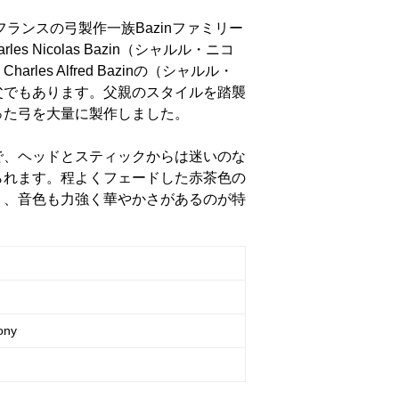
フランスの弓製作一族Bazinファミリー
rles Nicolas Bazin（シャルル・ニコ
les Alfred Bazinの（シャルル・
父でもあります。父親のスタイルを踏襲
った弓を大量に製作しました。
で、ヘッドとスティックからは迷いのな
られます。程よくフェードした赤茶色の
り、音色も力強く華やかさがあるのが特
ony