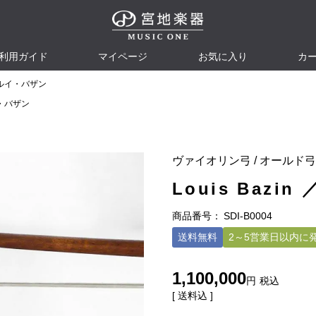
利用ガイド
マイページ
お気に入り
カ
 ／ ルイ・バザン
ルイ・バザン
ヴァイオリン弓 / オールド弓
Louis Bazi
商品番号
SDI-B0004
送料無料
2～5営業日以内に
1,100,000
税込
送料込