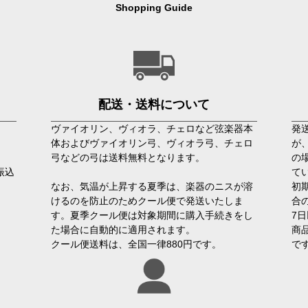
Shopping Guide
配送・送料について
ヴァイオリン、ヴィオラ、チェロなど弦楽器本
発
体およびヴァイオリン弓、ヴィオラ弓、チェロ
が
弓などの弓は送料無料となります。
の
行振込
て
なお、気温が上昇する夏季は、楽器のニスが溶
初
けるのを防止のためクール便で発送いたしま
合
す。夏季クール便は対象期間に購入手続きをし
7
た場合に自動的に適用されます。
商
クール便送料は、全国一律880円です。
で